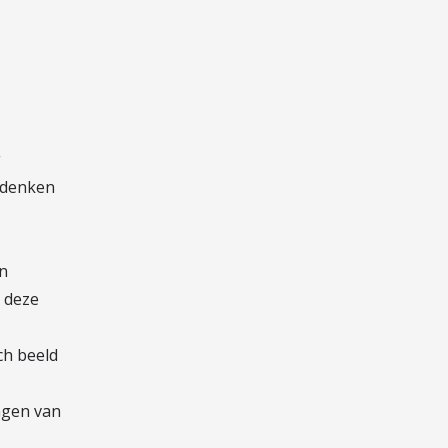
g
r denken
n
e deze
ch beeld
ngen van