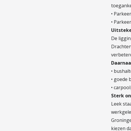
toegankel
• Parkeer
• Parkee
Uitstek
De liggin
Drachten
verbeter
Daarnaas
• bushal
• goede 
• carpoo
Sterk o
Leek sta
werkgele
Groninge
kiezen d