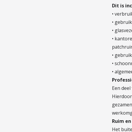
Dit is in
• verbrui
• gebrui
• glasvez
• kantore
patchrui
• gebrui
• schoon
• algeme
Profess
Een deel
Hierdoor
gezamenl
werkomg
Ruim en 
Het buite