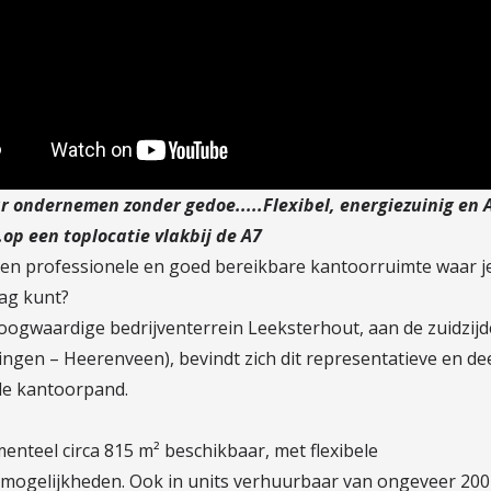
r ondernemen zonder gedoe.....Flexibel, energiezuinig en A
.op een toplocatie vlakbij de A7
een professionele en goed bereikbare kantoorruimte waar je
lag kunt?
oogwaardige bedrijventerrein Leeksterhout, aan de zuidzijd
ingen – Heerenveen), bevindt zich dit representatieve en de
e kantoorpand.
enteel circa 815 m² beschikbaar, met flexibele
smogelijkheden. Ook in units verhuurbaar van ongeveer 200