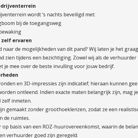
edrijventerrein
jventerrein wordt ’s nachts beveiligd met:
agboom bij de toegangsweg
bewaking
zelf ervaren
 naar de mogelijkheden van dit pand? Wij laten je het graa
end zien tijdens een bezichtiging. Zowel wij als de verhuurde
 je mee over de beste invulling voor jouw bedrijf.
erheden
ronden en 3D-impressies zijn indicatief; hieraan kunnen gee
orden ontleend. Indien exacte maten belangrijk zijn, mag j
 zelf inmeten.
zijn gemaakt zonder groothoeklenzen, zodat ze een realistis
n de ruimtes.
r op basis van een ROZ-huurovereenkomst, waarin de bela
en verhuurder goed zijn geregeld.