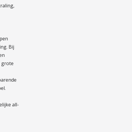
raling,
rpen
ng. Bij
een
e grote
parende
el.
ijke all-