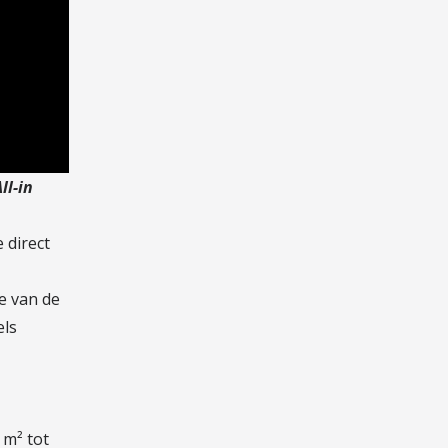
ll-in
 direct
e van de
els
 m² tot