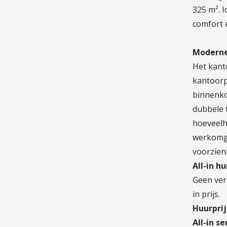
325 m². I
comfort 
Moderne
Het kant
kantoorp
binnenkom
dubbele t
hoeveelhe
werkomge
voorzien
All-in h
Geen verr
in prijs.
Huurprij
All-in s