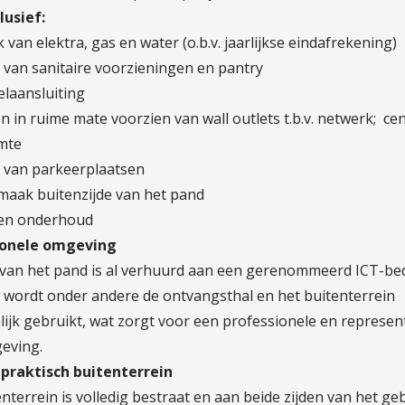
clusief:
k van elektra, gas en water (o.b.v. jaarlijkse eindafrekening)
k van sanitaire voorzieningen en pantry
elaansluiting
n in ruime mate voorzien van wall outlets t.b.v. netwerk; cen
mte
k van parkeerplaatsen
maak buitenzijde van het pand
en onderhoud
ionele omgeving
 van het pand is al verhuurd aan een gerenommeerd ICT-bedr
 wordt onder andere de ontvangsthal en het buitenterrein
ijk gebruikt, wat zorgt voor een professionele en represen
eving.
praktisch buitenterrein
nterrein is volledig bestraat en aan beide zijden van het g