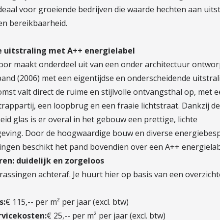
deaal voor groeiende bedrijven die waarde hechten aan uitst
en bereikbaarheid.
 uitstraling met A++ energielabel
oor maakt onderdeel uit van een onder architectuur ontwo
and (2006) met een eigentijdse en onderscheidende uitstrali
st valt direct de ruime en stijlvolle ontvangsthal op, met 
rappartij, een loopbrug en een fraaie lichtstraat. Dankzij d
id glas is er overal in het gebouw een prettige, lichte
ving. Door de hoogwaardige bouw en diverse energiebes
ingen beschikt het pand bovendien over een A++ energielab
uren: duidelijk en zorgeloos
assingen achteraf. Je huurt hier op basis van een overzichtel
s:
€ 115,-- per m² per jaar (excl. btw)
ervicekosten:
€ 25,-- per m² per jaar (excl. btw)