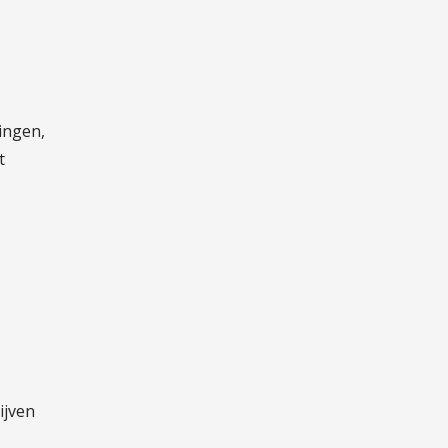
ingen,
t
ijven