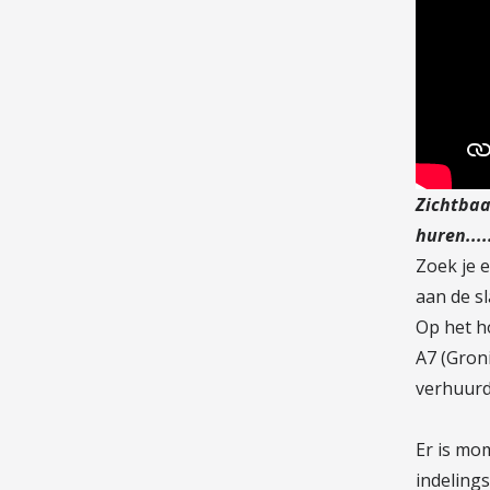
Zichtbaa
huren....
Zoek je 
aan de s
Op het h
A7 (Gron
verhuurd
Er is mom
indeling