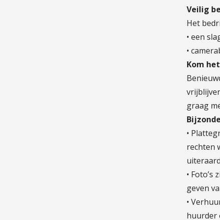
Veilig b
Het bedri
• een sl
• camera
Kom het 
Benieuwd
vrijblijv
graag met
Bijzond
• Platteg
rechten w
uiteraard
• Foto’s 
geven va
• Verhuu
huurder 