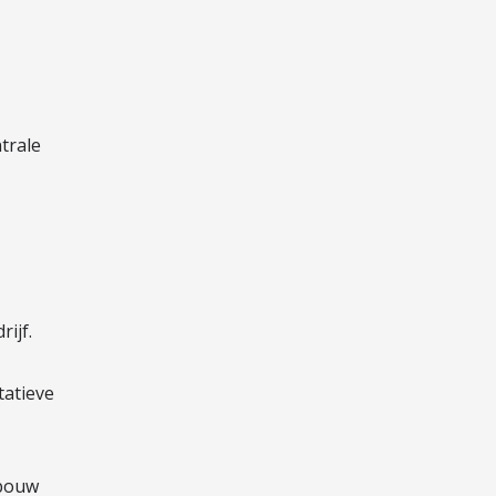
trale
ijf.
tatieve
ebouw