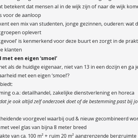
t betekent dat mensen al in de wijk zijn of naar de wijk kom
is voor de aanloop
 kent een mix van studenten, jonge gezinnen, ouderen: wat di
tgroepen oplevert
jkgevoel’ is kenmerkend voor deze buurt en zorgt in de prakt
le klanten
 met een eigen ‘smoel’
 net als de huidige eigenaar, niet van 13 in een dozijn en ga j
arheid met een eigen ‘smoel’?
biedt:
ing o.a.: detailhandel, zakelijke dienstverlening en horeca
 dat je ook altijd zelf onderzoek doet of de bestemming past bij j
cheidende voorgevel waarbij oud & nieuw gecombineerd wo
 met veel glas van bijna 8 meter breed
lakte van ca. 100 m² + ruim 20 m² aangrenzende bergruimte