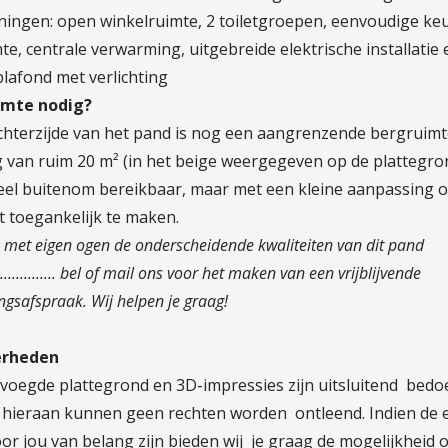
eningen: open winkelruimte, 2 toiletgroepen, eenvoudige ke
e, centrale verwarming, uitgebreide elektrische installatie 
lafond met verlichting
imte nodig?
chterzijde van het pand is nog een aangrenzende bergruimt
 van ruim 20 m² (in het beige weergegeven op de plattegron
l buitenom bereikbaar, maar met een kleine aanpassing 
t toegankelijk te maken.
k met eigen ogen de onderscheidende kwaliteiten van dit pand
.............. bel of mail ons voor het maken van een vrijblijvende
ingsafspraak. Wij helpen je graag!
erheden
evoegde plattegrond en 3D-impressies zijn uitsluitend bedoe
e, hieraan kunnen geen rechten worden ontleend. Indien de 
or jou van belang zijn bieden wij je graag de mogelijkheid 