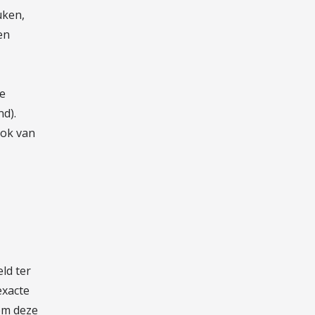
uken,
en
e
d).
ook van
ld ter
exacte
om deze