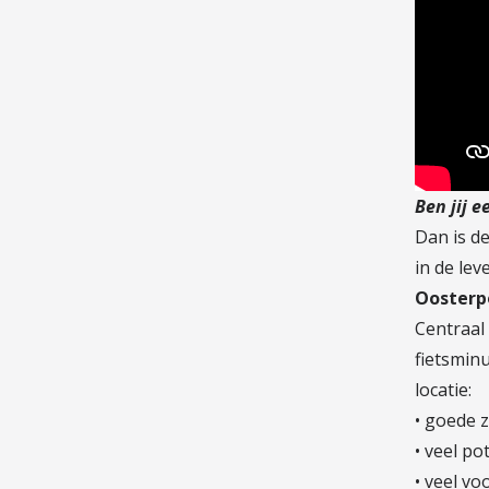
Ben jij 
Dan is d
in de le
Oosterpo
Centraal
fietsminu
locatie:
• goede 
• veel po
• veel v