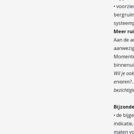
• voorzi
bergruimt
systeemp
Meer ru
Aan de a
aanwezig
Momentee
binnenui
Wil je oo
ervaren?..
bezichtig
Bijzond
• de bijg
indicati
maten vo