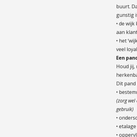
buurt. Da
gunstig 
• de wijk
aan klan
• het ‘wi
veel loya
Een pand
Houd jij,
herkenba
Dit pand 
• bestemm
(zorg wel
gebruik)
• onders
• etalage
• opperv