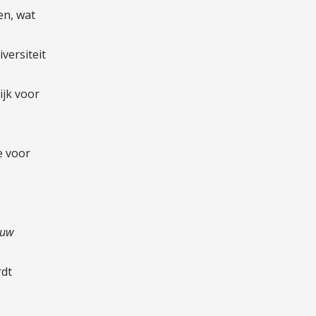
en, wat
versiteit
ijk voor
e voor
ouw
rdt