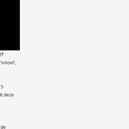
t?
‘smoel’,
 5
dt deze
n de